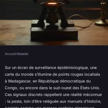
Accueil
›
Maladie
MALADIE
Comment prévenir la peste et
Sur un écran de surveillance épidémiologique, une
carte du monde s’illumine de points rouges localisés
ses dangers
à Madagascar, en République démocratique du
Congo, ou encore dans le sud-ouest des États-Unis.
Élisée
•
03/07/2026 08:05
•
10 min de lecture
Ces signaux discrets rappellent une réalité méconnue
: la peste, loin d’être reléguée aux manuels d’histoire,