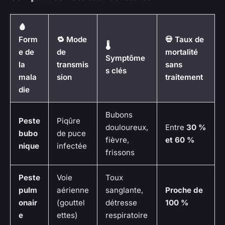
🩸
Form
🔁 Mode
💀 Taux de
🌡️
e de
de
mortalité
Symptôme
la
transmis
sans
s clés
mala
sion
traitement
die
Bubons
Peste
Piqûre
douloureux,
Entre
30 %
bubo
de puce
fièvre,
et 60 %
nique
infectée
frissons
Peste
Voie
Toux
pulm
aérienne
sanglante,
Proche de
onair
(gouttel
détresse
100 %
e
ettes)
respiratoire