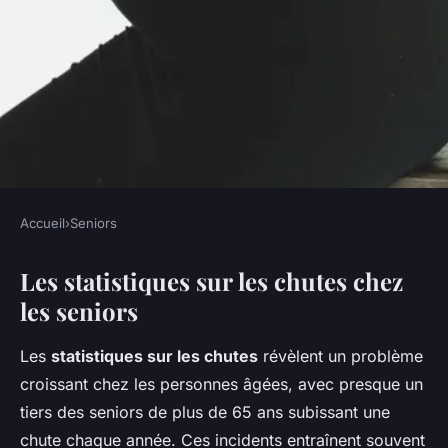
Accueil
›
Seniors
SENIORS
Les statistiques sur les chutes chez
Le guide des aides techniques
les seniors
à la prévention des chutes
chez les seniors
Les
statistiques sur les chutes
révèlent un problème
croissant chez les personnes âgées, avec presque un
Éléna
•
28 février 2025
•
6 min de lecture
tiers des seniors de plus de 65 ans subissant une
chute chaque année. Ces incidents entraînent souvent